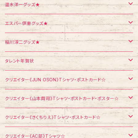
ポスター
シール
Tシャツ
温水洋一グッズ★
クリスマス
メモ帳
ポストカード
ポスター
エスパー伊東グッズ★
お面
CD
ポストカード
Tシャツ
稲川淳二グッズ★
飛び出すカード
ポストカード
Tシャツ
タレント年賀状
メモ帳
メモ帳
ポストカード
江頭2：50
クリエイター《JUN OSON》Tシャツ・ポストカード☆
稲川淳二
Tシャツ
クリエイター《山本周司》Tシャツ・ポストカード・ポスター☆
浅見千代子
ポストカード
Tシャツ
クリエイター《きくちりえ》Tシャツ・ポストカード☆
エスパー伊東
ポストカード
Tシャツ
クリエイター《AC部》Tシャツ☆