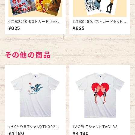
《江頭2：50ポストカードセット》
《江頭2：50ポストカードセット》
SCE-V3
SCE-V2
¥825
¥825
その他の商品
《きくちりえＴシャツ》TK002
《AC部 Tシャツ》 TAC-33
／ ハト1
¥4,180
¥4,180