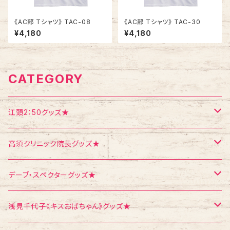
《AC部 Tシャツ》 TAC-08
《AC部 Tシャツ》 TAC-30
¥4,180
¥4,180
CATEGORY
江頭2：50グッズ★
Tシャツ
高須クリニック院長グッズ★
エコバッグ
Tシャツ
デーブ・スペクターグッズ★
ポストカード
ポストカード
ポストカード
浅見千代子《キスおばちゃん》グッズ★