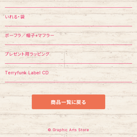
ポスター
ポストカード
Tシャツ
いれる・袋
ボーフラ／帽子+マフラー
プレゼント用ラッピング
Terryfunk Label CD
商品一覧に戻る
© Graphic Arts Store