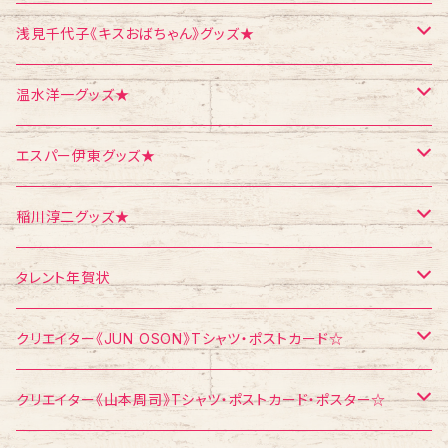
ポストカード
ポストカード
ポストカード
浅見千代子《キスおばちゃん》グッズ★
ポスター
シール
Tシャツ
温水洋一グッズ★
クリスマス
メモ帳
ポストカード
ポスター
エスパー伊東グッズ★
お面
CD
ポストカード
Tシャツ
稲川淳二グッズ★
飛び出すカード
ポストカード
Tシャツ
タレント年賀状
メモ帳
メモ帳
ポストカード
江頭2：50
クリエイター《JUN OSON》Tシャツ・ポストカード☆
稲川淳二
Tシャツ
クリエイター《山本周司》Tシャツ・ポストカード・ポスター☆