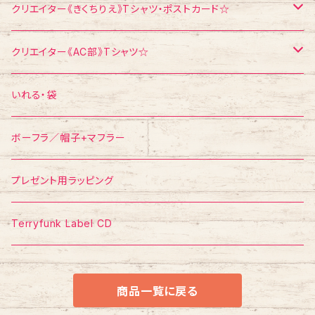
浅見千代子
ポストカード
Tシャツ
クリエイター《きくちりえ》Tシャツ・ポストカード☆
エスパー伊東
ポストカード
Tシャツ
クリエイター《AC部》Tシャツ☆
ポスター
ポストカード
Tシャツ
いれる・袋
ボーフラ／帽子+マフラー
プレゼント用ラッピング
Terryfunk Label CD
商品一覧に戻る