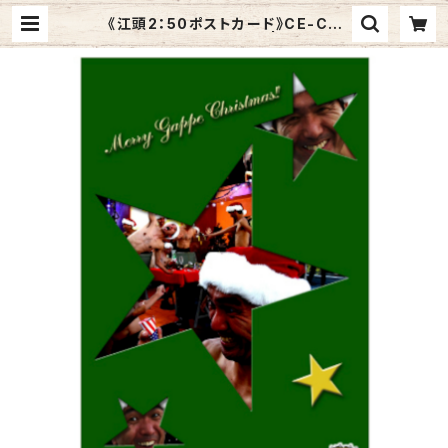
《江頭2：50ポストカード》CE-C4
／ クリスマスカード 星 | Graphic
Arts Store