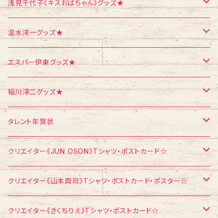
ポストカード
ポストカード
ポストカード
浅見千代子《キスおばちゃん》グッズ★
ポスター
シール
Tシャツ
温水洋一グッズ★
クリスマス
メモ帳
ポストカード
ポスター
エスパー伊東グッズ★
お面
CD
ポストカード
Tシャツ
稲川淳二グッズ★
飛び出すカード
ポストカード
Tシャツ
タレント年賀状
メモ帳
メモ帳
ポストカード
江頭2：50
クリエイター《JUN OSON》Tシャツ・ポストカード☆
稲川淳二
Tシャツ
クリエイター《山本周司》Tシャツ・ポストカード・ポスター☆
浅見千代子
ポストカード
Tシャツ
クリエイター《きくちりえ》Tシャツ・ポストカード☆