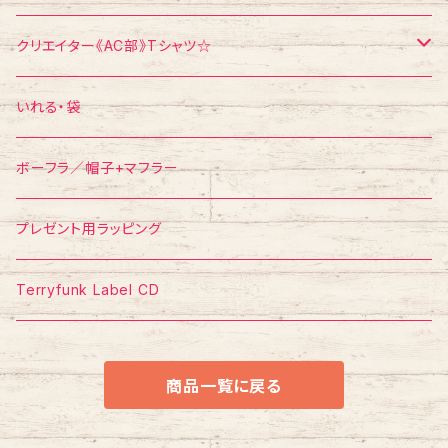
エスパー伊東
ポストカード
Tシャツ
クリエイター《AC部》Tシャツ☆
ポスター
ポストカード
Tシャツ
いれる・袋
ボーフラ／帽子+マフラー
プレゼント用ラッピング
Terryfunk Label CD
商品一覧に戻る