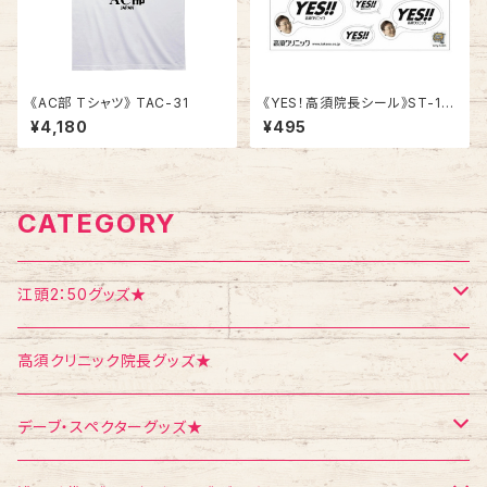
《AC部 Tシャツ》 TAC-31
《YES！高須院長シール》ST-1
／ 白柄１シート
¥4,180
¥495
CATEGORY
江頭2：50グッズ★
Tシャツ
高須クリニック院長グッズ★
エコバッグ
Tシャツ
デーブ・スペクターグッズ★