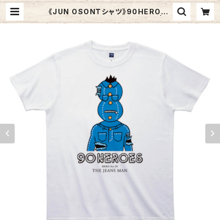
《JUN OSONＴシャツ》90HEROES
TJC050／ 【ジーンズマン】 | G
raphic Arts Store