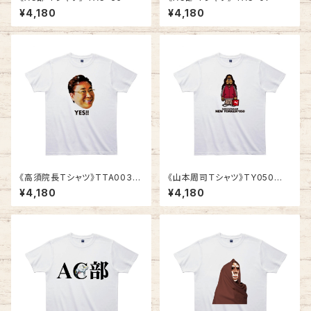
¥4,180
¥4,180
《高須院長Tシャツ》TTA003
《山本周司Ｔシャツ》TY050
／ 斜め45°
／ RASTAFARIAN
¥4,180
¥4,180