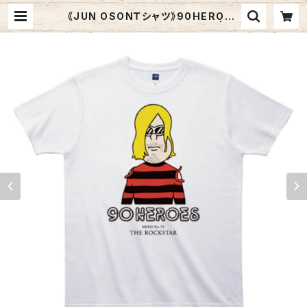
《JUN OSONＴシャツ》90HEROES
TJC075／ 【ロックスター】 | Gr
aphic Arts Store