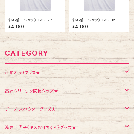
《AC部 Tシャツ》 TAC-27
《AC部 Tシャツ》 TAC-15
¥4,180
¥4,180
CATEGORY
江頭2：50グッズ★
Tシャツ
高須クリニック院長グッズ★
エコバッグ
Tシャツ
デーブ・スペクターグッズ★
ポストカード
ポストカード
ポストカード
浅見千代子《キスおばちゃん》グッズ★