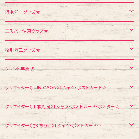
ポスター
シール
Tシャツ
温水洋一グッズ★
クリスマス
メモ帳
ポストカード
ポスター
エスパー伊東グッズ★
お面
CD
ポストカード
Tシャツ
稲川淳二グッズ★
飛び出すカード
ポストカード
Tシャツ
タレント年賀状
メモ帳
メモ帳
ポストカード
江頭2：50
クリエイター《JUN OSON》Tシャツ・ポストカード☆
稲川淳二
Tシャツ
クリエイター《山本周司》Tシャツ・ポストカード・ポスター☆
浅見千代子
ポストカード
Tシャツ
クリエイター《きくちりえ》Tシャツ・ポストカード☆