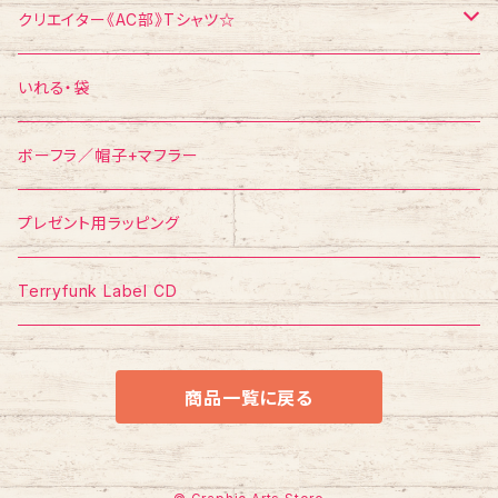
エスパー伊東
ポストカード
Tシャツ
クリエイター《AC部》Tシャツ☆
ポスター
ポストカード
Tシャツ
いれる・袋
ボーフラ／帽子+マフラー
プレゼント用ラッピング
Terryfunk Label CD
商品一覧に戻る