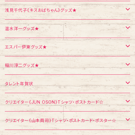
ポストカード
ポストカード
ポストカード
浅見千代子《キスおばちゃん》グッズ★
ポスター
シール
Tシャツ
温水洋一グッズ★
クリスマス
メモ帳
ポストカード
ポスター
エスパー伊東グッズ★
お面
CD
ポストカード
Tシャツ
稲川淳二グッズ★
飛び出すカード
ポストカード
Tシャツ
タレント年賀状
メモ帳
メモ帳
ポストカード
江頭2：50
クリエイター《JUN OSON》Tシャツ・ポストカード☆
稲川淳二
Tシャツ
クリエイター《山本周司》Tシャツ・ポストカード・ポスター☆