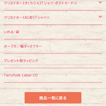
浅見千代子
ポストカード
Tシャツ
クリエイター《きくちりえ》Tシャツ・ポストカード☆
エスパー伊東
ポストカード
Tシャツ
クリエイター《AC部》Tシャツ☆
ポスター
ポストカード
Tシャツ
いれる・袋
ボーフラ／帽子+マフラー
プレゼント用ラッピング
Terryfunk Label CD
商品一覧に戻る