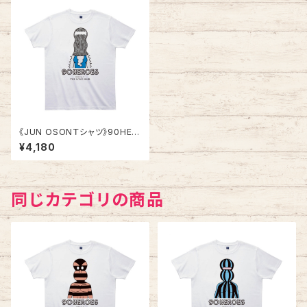
《JUN OSONＴシャツ》90HER
OES TJC077／ 【ザ・ロン
¥4,180
グヘア】
同じカテゴリの商品