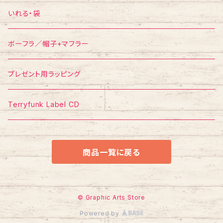
ポスター
ポストカード
Tシャツ
いれる・袋
ボーフラ／帽子+マフラー
プレゼント用ラッピング
Terryfunk Label CD
商品一覧に戻る
© Graphic Arts Store
Powered by