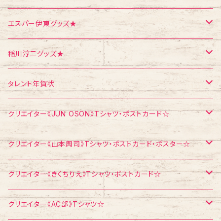
クリスマス
メモ帳
ポストカード
ポスター
エスパー伊東グッズ★
お面
CD
ポストカード
Tシャツ
稲川淳二グッズ★
飛び出すカード
ポストカード
Tシャツ
タレント年賀状
メモ帳
メモ帳
ポストカード
江頭2：50
クリエイター《JUN OSON》Tシャツ・ポストカード☆
稲川淳二
Tシャツ
クリエイター《山本周司》Tシャツ・ポストカード・ポスター☆
浅見千代子
ポストカード
Tシャツ
クリエイター《きくちりえ》Tシャツ・ポストカード☆
エスパー伊東
ポストカード
Tシャツ
クリエイター《AC部》Tシャツ☆