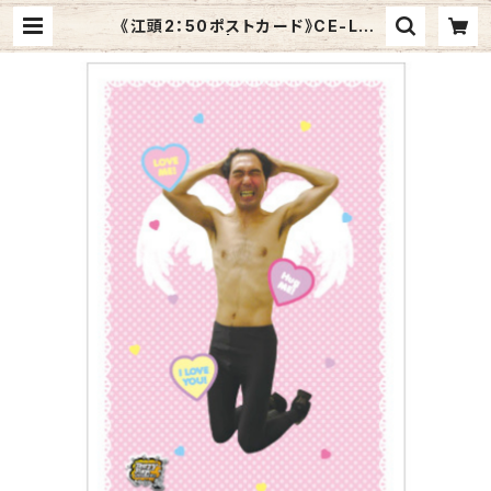
《江頭2：50ポストカード》CE-L2
／ LOVE ME | Graphic Arts St
ore