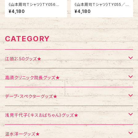
《山本周司Ｔシャツ》TY056
《山本周司Ｔシャツ》TY055／
／ RED WORKER
BLOOKLYN
¥4,180
¥4,180
CATEGORY
江頭2：50グッズ★
Tシャツ
高須クリニック院長グッズ★
エコバッグ
Tシャツ
デーブ・スペクターグッズ★
ポストカード
ポストカード
ポストカード
浅見千代子《キスおばちゃん》グッズ★
ポスター
シール
Tシャツ
温水洋一グッズ★