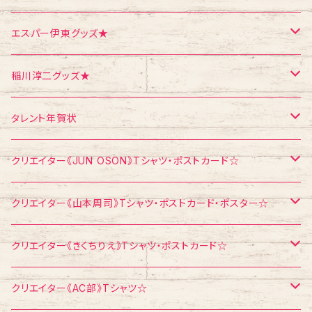
クリスマス
メモ帳
ポストカード
ポスター
エスパー伊東グッズ★
お面
CD
ポストカード
Tシャツ
稲川淳二グッズ★
飛び出すカード
ポストカード
Tシャツ
タレント年賀状
メモ帳
メモ帳
ポストカード
江頭2：50
クリエイター《JUN OSON》Tシャツ・ポストカード☆
稲川淳二
Tシャツ
クリエイター《山本周司》Tシャツ・ポストカード・ポスター☆
浅見千代子
ポストカード
Tシャツ
クリエイター《きくちりえ》Tシャツ・ポストカード☆
エスパー伊東
ポストカード
Tシャツ
クリエイター《AC部》Tシャツ☆