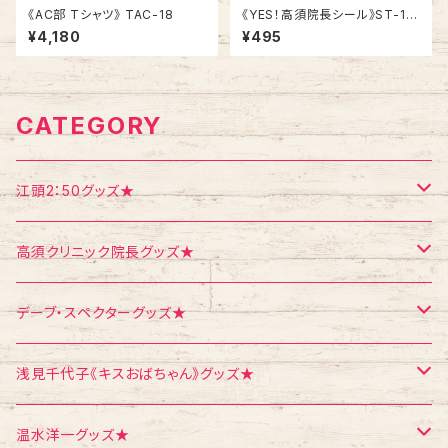
《AC部 Tシャツ》 TAC-18
《YES！高須院長シール》ST-1
／ 白柄１シート
¥4,180
¥495
CATEGORY
江頭2：50グッズ★
Tシャツ
高須クリニック院長グッズ★
エコバッグ
Tシャツ
デーブ・スペクターグッズ★
ポストカード
ポストカード
ポストカード
浅見千代子《キスおばちゃん》グッズ★
ポスター
シール
Tシャツ
温水洋一グッズ★