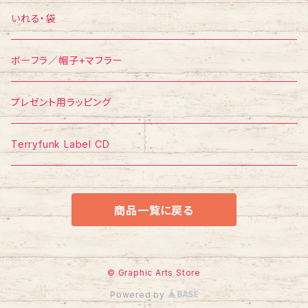
ポスター
ポストカード
Tシャツ
いれる・袋
ボーフラ／帽子+マフラー
プレゼント用ラッピング
Terryfunk Label CD
商品一覧に戻る
© Graphic Arts Store
Powered by