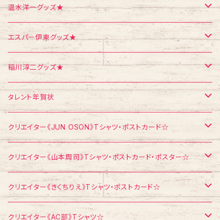
ポスター
シール
Tシャツ
温水洋一グッズ★
クリスマス
メモ帳
ポストカード
ポスター
エスパー伊東グッズ★
お面
CD
ポストカード
Tシャツ
稲川淳二グッズ★
飛び出すカード
ポストカード
Tシャツ
タレント年賀状
メモ帳
メモ帳
ポストカード
江頭2：50
クリエイター《JUN OSON》Tシャツ・ポストカード☆
稲川淳二
Tシャツ
クリエイター《山本周司》Tシャツ・ポストカード・ポスター☆
浅見千代子
ポストカード
Tシャツ
クリエイター《きくちりえ》Tシャツ・ポストカード☆
エスパー伊東
ポストカード
Tシャツ
クリエイター《AC部》Tシャツ☆