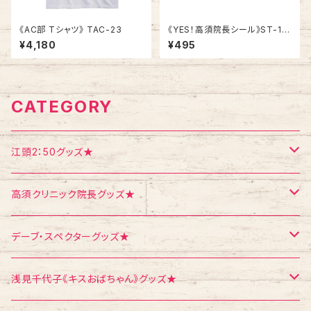
《AC部 Tシャツ》 TAC-23
《YES！高須院長シール》ST-1
／ 白柄１シート
¥4,180
¥495
CATEGORY
江頭2：50グッズ★
Tシャツ
高須クリニック院長グッズ★
エコバッグ
Tシャツ
デーブ・スペクターグッズ★
ポストカード
ポストカード
ポストカード
浅見千代子《キスおばちゃん》グッズ★