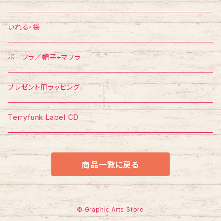
ポスター
ポストカード
Tシャツ
いれる・袋
ボーフラ／帽子+マフラー
プレゼント用ラッピング
Terryfunk Label CD
商品一覧に戻る
© Graphic Arts Store