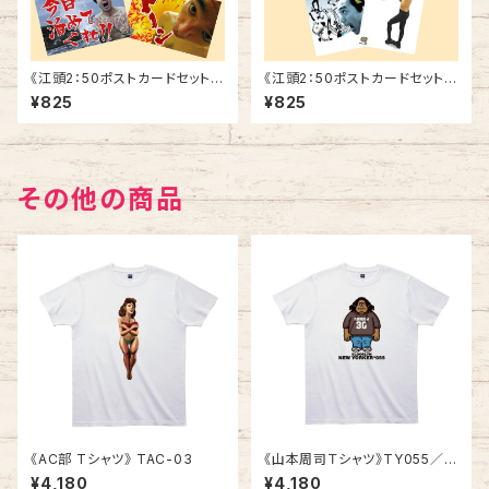
《江頭2：50ポストカードセット》
《江頭2：50ポストカードセット》
SCE-V3
SCE-V2
¥825
¥825
その他の商品
《AC部 Tシャツ》 TAC-03
《山本周司Ｔシャツ》TY055／
BLOOKLYN
¥4,180
¥4,180