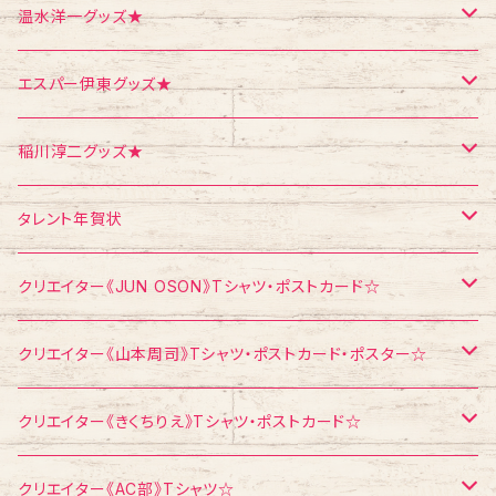
ポスター
シール
Tシャツ
温水洋一グッズ★
クリスマス
メモ帳
ポストカード
ポスター
エスパー伊東グッズ★
お面
CD
ポストカード
Tシャツ
稲川淳二グッズ★
飛び出すカード
ポストカード
Tシャツ
タレント年賀状
メモ帳
メモ帳
ポストカード
江頭2：50
クリエイター《JUN OSON》Tシャツ・ポストカード☆
稲川淳二
Tシャツ
クリエイター《山本周司》Tシャツ・ポストカード・ポスター☆
浅見千代子
ポストカード
Tシャツ
クリエイター《きくちりえ》Tシャツ・ポストカード☆
エスパー伊東
ポストカード
Tシャツ
クリエイター《AC部》Tシャツ☆