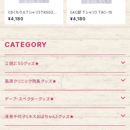
《きくちりえＴシャツ》TK002
《AC部 Tシャツ》 TAC-15
／ ハト1
¥4,180
¥4,180
CATEGORY
江頭2：50グッズ★
Tシャツ
高須クリニック院長グッズ★
エコバッグ
Tシャツ
デーブ・スペクターグッズ★
ポストカード
ポストカード
ポストカード
浅見千代子《キスおばちゃん》グッズ★