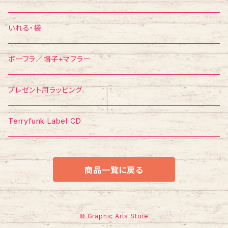
ポスター
ポストカード
Tシャツ
いれる・袋
ボーフラ／帽子+マフラー
プレゼント用ラッピング
Terryfunk Label CD
商品一覧に戻る
© Graphic Arts Store