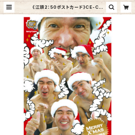
《江頭2：50ポストカード》CE-C8
／ にぎやかサンタ | Graphic Art
s Store