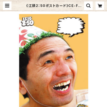
《江頭2：50ポストカード》CE-F7
／ よかった！ | Graphic Arts St
ore