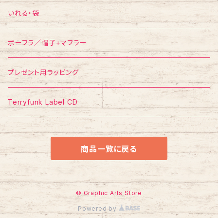
ポスター
ポストカード
Tシャツ
いれる・袋
ボーフラ／帽子+マフラー
プレゼント用ラッピング
Terryfunk Label CD
商品一覧に戻る
© Graphic Arts Store
Powered by