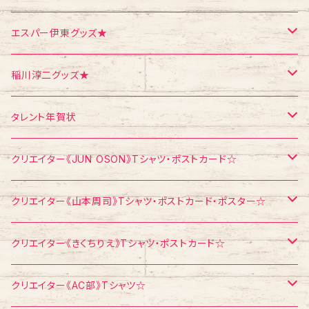
クリスマス
メモ帳
ポストカード
ポスター
エスパー伊東グッズ★
お面
CD
ポストカード
Tシャツ
稲川淳二グッズ★
飛び出すカード
ポストカード
Tシャツ
タレント年賀状
メモ帳
メモ帳
ポストカード
江頭2：50
クリエイター《JUN OSON》Tシャツ・ポストカード☆
稲川淳二
Tシャツ
クリエイター《山本周司》Tシャツ・ポストカード・ポスター☆
浅見千代子
ポストカード
Tシャツ
クリエイター《きくちりえ》Tシャツ・ポストカード☆
エスパー伊東
ポストカード
Tシャツ
クリエイター《AC部》Tシャツ☆