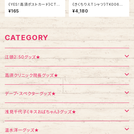
《YES！高須ポストカード》CT-9
《きくちりえＴシャツ》TK006
／ ジュニア腕組み
／ 女の子2人 2
¥165
¥4,180
CATEGORY
江頭2：50グッズ★
Tシャツ
高須クリニック院長グッズ★
エコバッグ
Tシャツ
デーブ・スペクターグッズ★
ポストカード
ポストカード
ポストカード
浅見千代子《キスおばちゃん》グッズ★
ポスター
シール
Tシャツ
温水洋一グッズ★