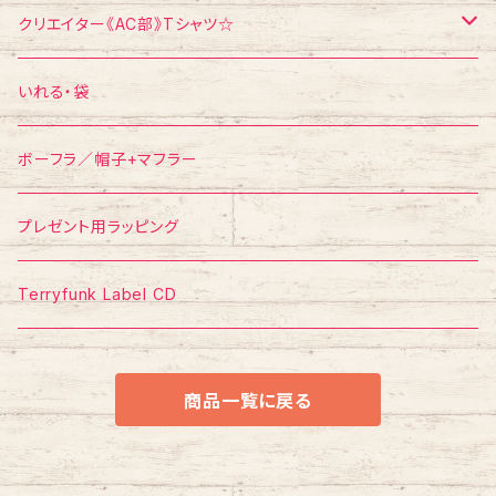
エスパー伊東
ポストカード
Tシャツ
クリエイター《AC部》Tシャツ☆
ポスター
ポストカード
Tシャツ
いれる・袋
ボーフラ／帽子+マフラー
プレゼント用ラッピング
Terryfunk Label CD
商品一覧に戻る