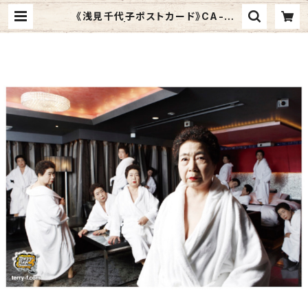
《浅見千代子ポストカード》CA-2
／ 増殖白 | Graphic Arts Store