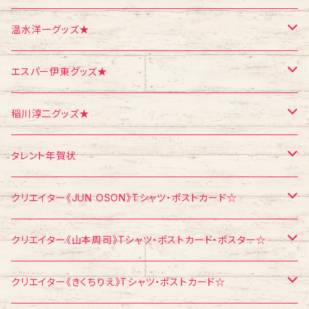
ポスター
シール
Tシャツ
温水洋一グッズ★
クリスマス
メモ帳
ポストカード
ポスター
エスパー伊東グッズ★
お面
CD
ポストカード
Tシャツ
稲川淳二グッズ★
飛び出すカード
ポストカード
Tシャツ
タレント年賀状
メモ帳
メモ帳
ポストカード
江頭2：50
クリエイター《JUN OSON》Tシャツ・ポストカード☆
稲川淳二
Tシャツ
クリエイター《山本周司》Tシャツ・ポストカード・ポスター☆
浅見千代子
ポストカード
Tシャツ
クリエイター《きくちりえ》Tシャツ・ポストカード☆