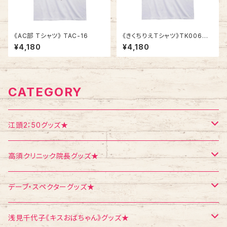
《AC部 Tシャツ》 TAC-16
《きくちりえＴシャツ》TK006
／ 女の子2人 2
¥4,180
¥4,180
CATEGORY
江頭2：50グッズ★
Tシャツ
高須クリニック院長グッズ★
エコバッグ
Tシャツ
デーブ・スペクターグッズ★
ポストカード
ポストカード
ポストカード
浅見千代子《キスおばちゃん》グッズ★