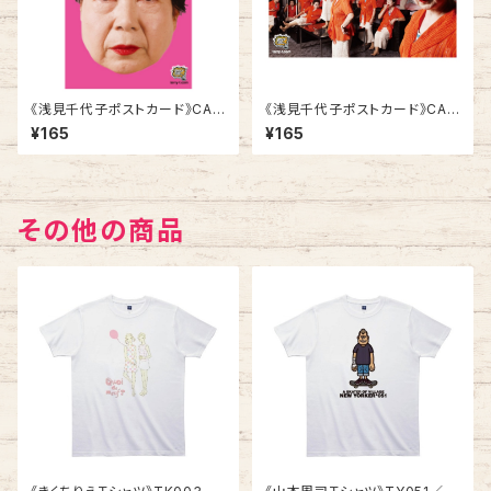
《浅見千代子ポストカード》CA-
《浅見千代子ポストカード》CA-
6／ 真顔
1／ 増殖赤
¥165
¥165
その他の商品