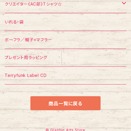
エスパー伊東
ポストカード
Tシャツ
クリエイター《AC部》Tシャツ☆
ポスター
ポストカード
Tシャツ
いれる・袋
ボーフラ／帽子+マフラー
プレゼント用ラッピング
Terryfunk Label CD
商品一覧に戻る
© Graphic Arts Store