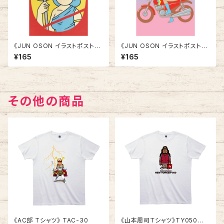
《JUN OSON イラストポストカ
《JUN OSON イラストポストカ
ード》CJ-5／ 女騎士1
ード》CJ-7／ FREE
¥165
¥165
その他の商品
《AC部 Tシャツ》 TAC-30
《山本周司Ｔシャツ》TY050