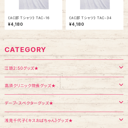
《AC部 Tシャツ》 TAC-16
《AC部 Tシャツ》 TAC-34
¥4,180
¥4,180
CATEGORY
江頭2：50グッズ★
Tシャツ
高須クリニック院長グッズ★
エコバッグ
Tシャツ
デーブ・スペクターグッズ★
ポストカード
ポストカード
ポストカード
浅見千代子《キスおばちゃん》グッズ★