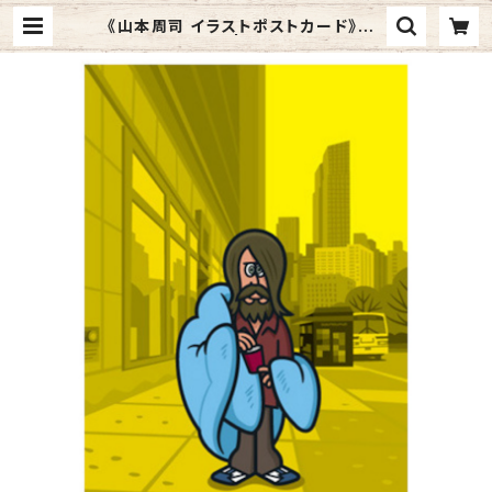
《山本周司 イラストポストカード》CY
-3／ ふとん男 | Graphic Arts S
tore