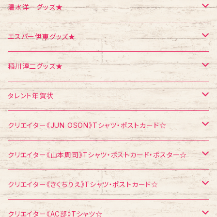
ポスター
シール
Tシャツ
温水洋一グッズ★
クリスマス
メモ帳
ポストカード
ポスター
エスパー伊東グッズ★
お面
CD
ポストカード
Tシャツ
稲川淳二グッズ★
飛び出すカード
ポストカード
Tシャツ
タレント年賀状
メモ帳
メモ帳
ポストカード
江頭2：50
クリエイター《JUN OSON》Tシャツ・ポストカード☆
稲川淳二
Tシャツ
クリエイター《山本周司》Tシャツ・ポストカード・ポスター☆
浅見千代子
ポストカード
Tシャツ
クリエイター《きくちりえ》Tシャツ・ポストカード☆
エスパー伊東
ポストカード
Tシャツ
クリエイター《AC部》Tシャツ☆