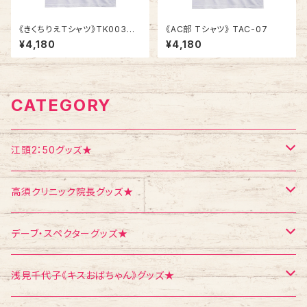
《きくちりえＴシャツ》TK003
《AC部 Tシャツ》 TAC-07
／ 女子2人 1
¥4,180
¥4,180
CATEGORY
江頭2：50グッズ★
Tシャツ
高須クリニック院長グッズ★
エコバッグ
Tシャツ
デーブ・スペクターグッズ★
ポストカード
ポストカード
ポストカード
浅見千代子《キスおばちゃん》グッズ★