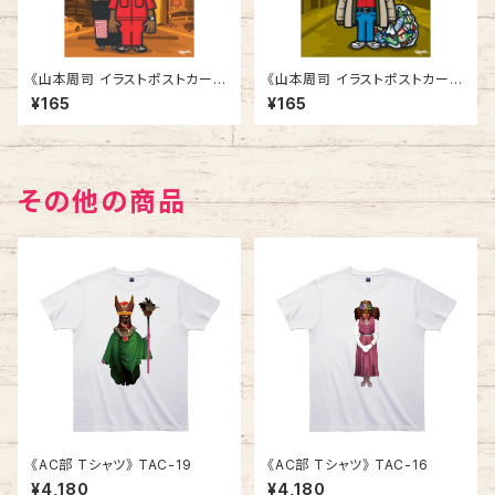
《山本周司 イラストポストカー
《山本周司 イラストポストカー
ド》CY-6／ タイムズスクエア
ド》CY-7／ 缶拾いの男
¥165
¥165
清掃員
その他の商品
《AC部 Tシャツ》 TAC-19
《AC部 Tシャツ》 TAC-16
¥4,180
¥4,180