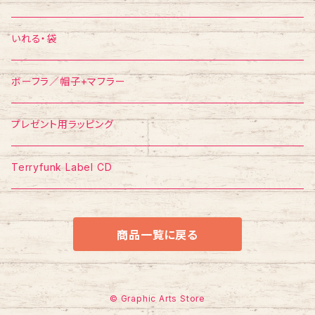
ポスター
ポストカード
Tシャツ
いれる・袋
ボーフラ／帽子+マフラー
プレゼント用ラッピング
Terryfunk Label CD
商品一覧に戻る
© Graphic Arts Store