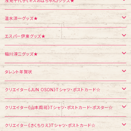
ポストカード
ポストカード
ポストカード
浅見千代子《キスおばちゃん》グッズ★
ポスター
シール
Tシャツ
温水洋一グッズ★
クリスマス
メモ帳
ポストカード
ポスター
エスパー伊東グッズ★
お面
CD
ポストカード
Tシャツ
稲川淳二グッズ★
飛び出すカード
ポストカード
Tシャツ
タレント年賀状
メモ帳
メモ帳
ポストカード
江頭2：50
クリエイター《JUN OSON》Tシャツ・ポストカード☆
稲川淳二
Tシャツ
クリエイター《山本周司》Tシャツ・ポストカード・ポスター☆
浅見千代子
ポストカード
Tシャツ
クリエイター《きくちりえ》Tシャツ・ポストカード☆