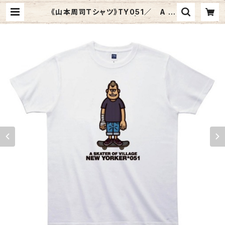
《山本周司Ｔシャツ》TY051／ A S
KATER OF VILLAGE | Graphic
Arts Store