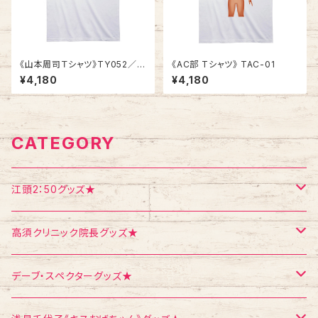
《山本周司Ｔシャツ》TY052／
《AC部 Tシャツ》 TAC-01
A CYCLIST
¥4,180
¥4,180
CATEGORY
江頭2：50グッズ★
Tシャツ
高須クリニック院長グッズ★
エコバッグ
Tシャツ
デーブ・スペクターグッズ★