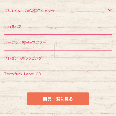
エスパー伊東
ポストカード
Tシャツ
クリエイター《AC部》Tシャツ☆
ポスター
ポストカード
Tシャツ
いれる・袋
ボーフラ／帽子+マフラー
プレゼント用ラッピング
Terryfunk Label CD
商品一覧に戻る