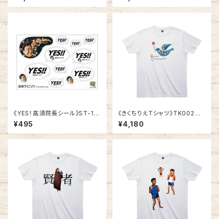
《YES！高須院長シール》ST-1
《きくちりえＴシャツ》TK002
／ 白柄１シート
／ ハト1
¥495
¥4,180