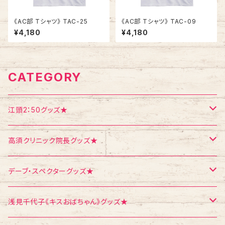
《AC部 Tシャツ》 TAC-25
《AC部 Tシャツ》 TAC-09
¥4,180
¥4,180
CATEGORY
江頭2：50グッズ★
Tシャツ
高須クリニック院長グッズ★
エコバッグ
Tシャツ
デーブ・スペクターグッズ★
ポストカード
ポストカード
ポストカード
浅見千代子《キスおばちゃん》グッズ★