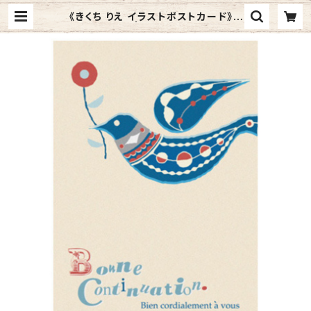
《きくち りえ イラストポストカード》C
K-2／ ハト | Graphic Arts Sto
re