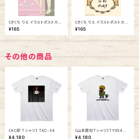
《きくち りえ イラストポストカー
《きくち りえ イラストポストカー
ド》CK-5／ 女の子2人
ド》CK-7／ カーテン
¥165
¥165
その他の商品
《AC部 Tシャツ》 TAC-34
《山本周司Ｔシャツ》TY054
／ DELIVERY MAN
¥4,180
¥4,180