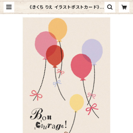
《きくち りえ イラストポストカード》C
K-6／ 風船 | Graphic Arts Sto
re