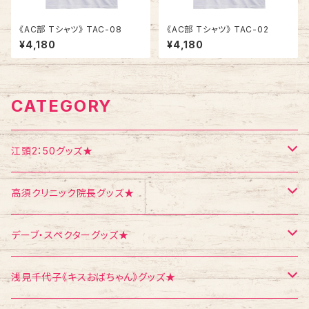
《AC部 Tシャツ》 TAC-08
《AC部 Tシャツ》 TAC-02
¥4,180
¥4,180
CATEGORY
江頭2：50グッズ★
Tシャツ
高須クリニック院長グッズ★
エコバッグ
Tシャツ
デーブ・スペクターグッズ★
ポストカード
ポストカード
ポストカード
浅見千代子《キスおばちゃん》グッズ★