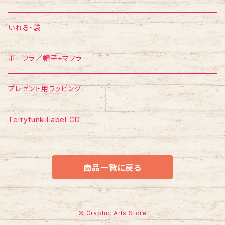
ポスター
ポストカード
Tシャツ
いれる・袋
ボーフラ／帽子+マフラー
プレゼント用ラッピング
Terryfunk Label CD
商品一覧に戻る
© Graphic Arts Store