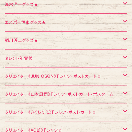
ポスター
シール
Tシャツ
温水洋一グッズ★
クリスマス
メモ帳
ポストカード
ポスター
エスパー伊東グッズ★
お面
CD
ポストカード
Tシャツ
稲川淳二グッズ★
飛び出すカード
ポストカード
Tシャツ
タレント年賀状
メモ帳
メモ帳
ポストカード
江頭2：50
クリエイター《JUN OSON》Tシャツ・ポストカード☆
稲川淳二
Tシャツ
クリエイター《山本周司》Tシャツ・ポストカード・ポスター☆
浅見千代子
ポストカード
Tシャツ
クリエイター《きくちりえ》Tシャツ・ポストカード☆
エスパー伊東
ポストカード
Tシャツ
クリエイター《AC部》Tシャツ☆