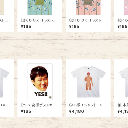
ラストポ
《きくち りえ イラストポ
《きくち りえ イラストポ
《きく
-2／
ストカード》CK-3／
ストカード》CK-4／
ストカ
¥165
¥165
¥165
かぎ穴1
かぎ穴1
女の子
 TAC-
《YES！高須ポストカー
《AC部 Tシャツ》 TAC-
《山本
ド》CT-2／ ジュニアY
01
054／
¥165
¥4,180
¥4,1
ES!
AN