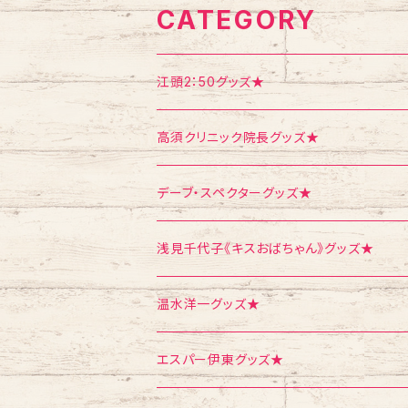
CATEGORY
江頭2：50グッズ★
Tシャツ
高須クリニック院長グッズ★
エコバッグ
Tシャツ
デーブ・スペクターグッズ★
ポストカード
ポストカード
ポストカード
浅見千代子《キスおばちゃん》グッズ★
ポスター
シール
Tシャツ
温水洋一グッズ★
クリスマス
メモ帳
ポストカード
ポスター
エスパー伊東グッズ★