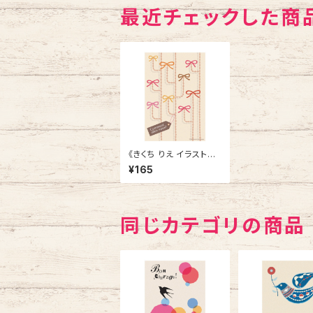
最近チェックした商
《きくち りえ イラストポ
ストカード》CK-9／
¥165
かぎ穴1
同じカテゴリの商品