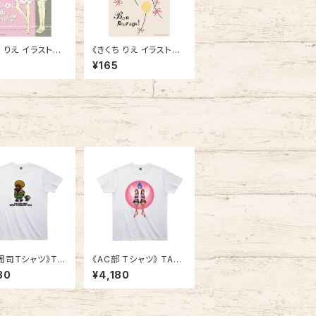
ち りえ イラストポ
《きくち りえ イラストポ
ード》CK-5／
ストカード》CK-6／
¥165
2人
風船
周司Ｔシャツ》TY
《AC部 Tシャツ》 TAC-
 DELIVERY M
23
80
¥4,180