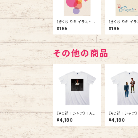
《きくち りえ イラストポ
《きくち りえ イ
ストカード》CK-1／ ツ
ストカード》CK
¥165
¥165
バメ
ハト
その他の商品
《AC部 Tシャツ》 TAC-
《AC部 Tシャツ》
34
08
¥4,180
¥4,180