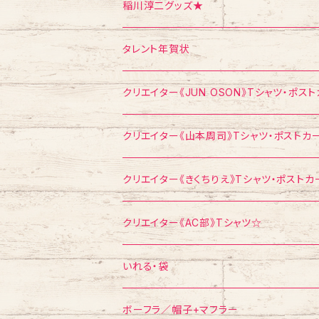
お面
CD
ポストカード
Tシャツ
稲川淳二グッズ★
飛び出すカード
ポストカード
Tシャツ
タレント年賀状
メモ帳
メモ帳
ポストカード
江頭2：50
クリエイター《JUN OSON》Tシャツ・ポス
稲川淳二
Tシャツ
クリエイター《山本周司》Tシャツ・ポストカ
浅見千代子
ポストカード
Tシャツ
クリエイター《きくちりえ》Tシャツ・ポストカ
エスパー伊東
ポストカード
Tシャツ
クリエイター《AC部》Tシャツ☆
ポスター
ポストカード
Tシャツ
いれる・袋
ボーフラ／帽子+マフラー